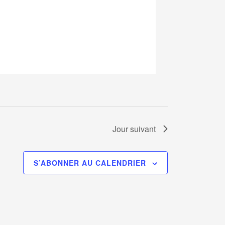
d
e
v
u
e
s
É
v
è
n
Jour suivant
e
m
e
S’ABONNER AU CALENDRIER
n
t