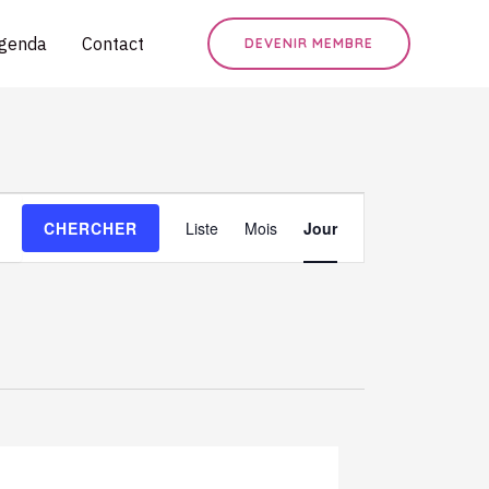
genda
Contact
DEVENIR MEMBRE
N
CHERCHER
Liste
Mois
Jour
a
v
i
g
a
t
i
o
n