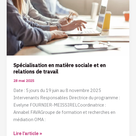
Spécialisation
en
matière
sociale
et
en
relations
de
travail
Spécialisation en matière sociale et en
relations de travail
28 mai 2025
Date : 5 jours du 19 juin au 8 novembre 2025
Intervenants Responsables Directrice du programme :
Evelyne FOURNIER-MEISSIRELCoordinatrice :
Annabel FAVAGroupe de formation et recherches en
médiation OMA :
Lire l’article »