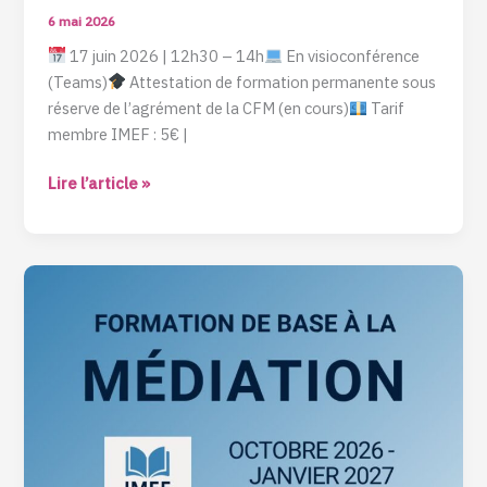
6 mai 2026
17 juin 2026 | 12h30 – 14h
En visioconférence
(Teams)
Attestation de formation permanente sous
réserve de l’agrément de la CFM (en cours)
Tarif
membre IMEF : 5€ |
Lire l’article »
Formation
de
base
à
la
médiation
agréée
par
la