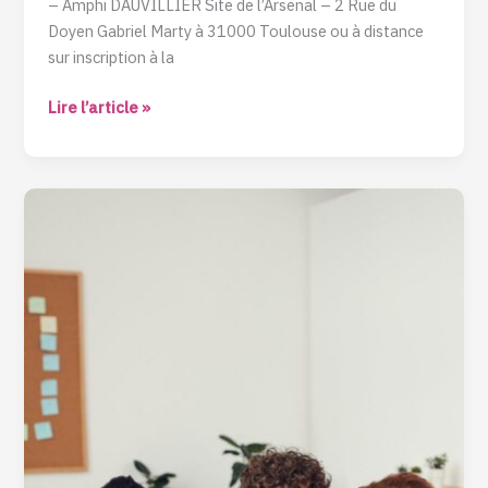
– Amphi DAUVILLIER Site de l’Arsenal – 2 Rue du
Doyen Gabriel Marty à 31000 Toulouse ou à distance
sur inscription à la
Lire l’article »
Journée
office
du
juge
et
politique
de
l’amiable