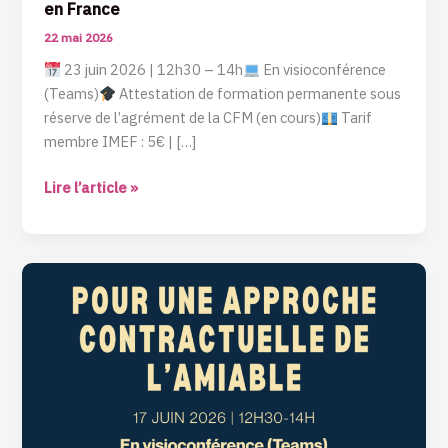
en France
22 mai 2026
23 juin 2026 | 12h30 – 14h
En visioconférence
(Teams)
Attestation de formation permanente sous
réserve de l’agrément de la CFM (en cours)
Tarif
membre IMEF : 5€ | […]
Lire l’article »
Webinaire
:
Pour
une
approche
contractuelle
de
l’amiable