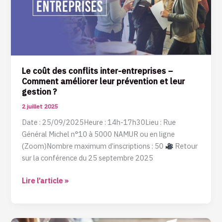
entreprises
–
Comment
améliorer
leur
prévention
Le coût des conflits inter-entreprises –
et
Comment améliorer leur prévention et leur
leur
gestion ?
gestion
2 juillet 2025
?
Date : 25/09/2025Heure : 14h-17h30Lieu : Rue
Général Michel n°10 à 5000 NAMUR ou en ligne
(Zoom)Nombre maximum d’inscriptions : 50
Retour
sur la conférence du 25 septembre 2025
Lire l’article »